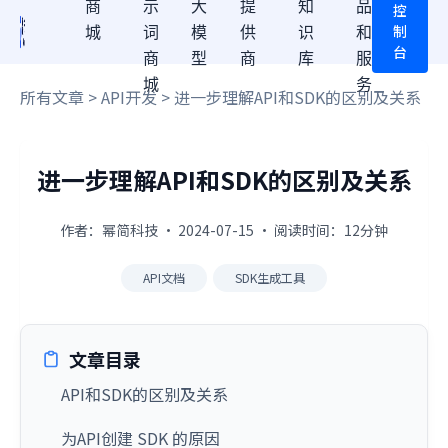
商
示
大
提
知
品
控
制
城
词
模
供
识
和
台
商
型
商
库
服
城
务
所有文章
>
API开发
> 进一步理解API和SDK的区别及关系
进一步理解API和SDK的区别及关系
作者：幂简科技 · 2024-07-15 · 阅读时间：12分钟
API文档
SDK生成工具
文章目录
API和SDK的区别及关系
为API创建 SDK 的原因