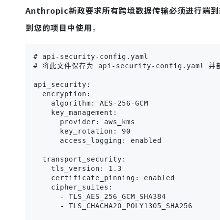
Anthropic新政要求所有跨境数据传输必须进行端
到您的项目中使用
。
# api-security-config.yaml

# 将此文件保存为 api-security-config.yaml
api_security:

  encryption:

    algorithm: AES-256-GCM

    key_management: 

      provider: aws_kms

      key_rotation: 90

      access_logging: enabled

  transport_security:

    tls_version: 1.3

    certificate_pinning: enabled

    cipher_suites:

      - TLS_AES_256_GCM_SHA384

      - TLS_CHACHA20_POLY1305_SHA256
