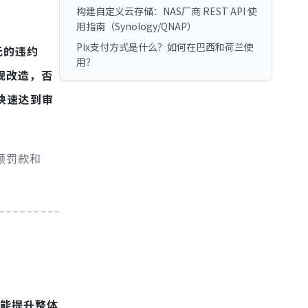
构建自定义云存储：NAS厂商 REST API 使
用指南（Synology/QNAP）
Pix支付方式是什么？如何在巴西和荷兰使
元的违约
用？
规改造，否
快速达到审
额罚款和
能提升整体