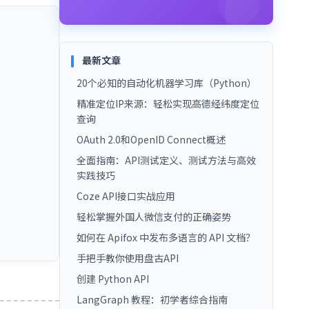
最新文章
20个必知的自动化机器学习库（Python）
精准定位IP来源：轻松实现高德经纬度定位
查询
OAuth 2.0和OpenID Connect概述
全面指南：API测试定义、测试方法与高效
实践技巧
Coze API接口实战应用
轻松掌握外国人微信支付的正确姿势
如何在 Apifox 中发布多语言的 API 文档？
手把手教你使用盘古API
创建 Python API
LangGraph 教程：初学者综合指南