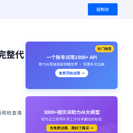
控制台
热门推荐
含完整代
一个账号试用1000+ API
助力AI无缝链接物理世界 · 无需多次注册
免费开始试用 →
3000+提示词助力AI大模型
板和检查清
和专业工程师共享工作效率翻倍的秘密
先免费试用、用好了再买 →