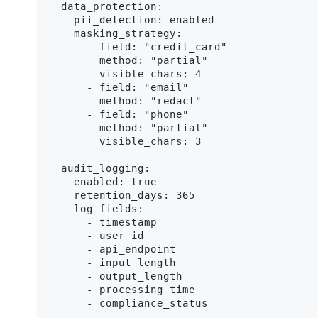
  data_protection:

    pii_detection: enabled

    masking_strategy: 

      - field: "credit_card"

        method: "partial"

        visible_chars: 4

      - field: "email"

        method: "redact"

      - field: "phone"

        method: "partial"

        visible_chars: 3

  audit_logging:

    enabled: true

    retention_days: 365

    log_fields:

      - timestamp

      - user_id

      - api_endpoint

      - input_length

      - output_length

      - processing_time

      - compliance_status
