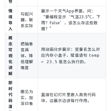
节
情
展示一个天气App界面，问：
勾起兴
境
“要编程显示‘气温23.5°C，下
趣，联
导
雨？False’，该怎么存这些数
系实际
入
据？”
概
念
把抽象
用动画分步展示：变量名怎么对
可
变具
应内存小盒子，赋值语句
视
体，降
temp
化
低理解
是怎么执行的。
= 23.5
讲
难度
解
即
时
眼见为
代
直接在幻灯片里嵌入高亮代码
实，加
码
块，边展示边讲每行作用。
深印象
演