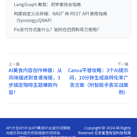
LangGraph 教程：初学者综合指南
构建自定义云存储：NAS厂商 REST API 使用指南
（Synology/QNAP）
Pix支付方式是什么？如何在巴西和荷兰使用？
上一篇
下一篇
AI美食内容创作神器：从
Canva平替攻略：3个AI提示
风味描述到食谱海报，3
词，10分钟生成高转化率广
步搞定咖啡主题爆款内
告文案（附智能手表实战案
容！
例）
API大全
API平台
API集成平台
提示词模板
Copyright © 2024 All Rights
AI提示词
AI提示词商城
提示词网站
Reserved 北京蜜堂有信科技有限