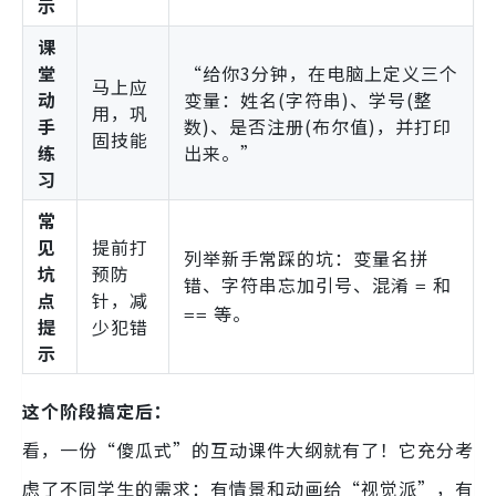
示
课
堂
“给你3分钟，在电脑上定义三个
马上应
动
变量：姓名(字符串)、学号(整
用，巩
手
数)、是否注册(布尔值)，并打印
固技能
练
出来。”
习
常
见
提前打
列举新手常踩的坑：变量名拼
坑
预防
错、字符串忘加引号、混淆
和
=
点
针，减
等。
==
提
少犯错
示
这个阶段搞定后：
看，一份“傻瓜式”的互动课件大纲就有了！它充分考
虑了不同学生的需求：有情景和动画给“视觉派”，有