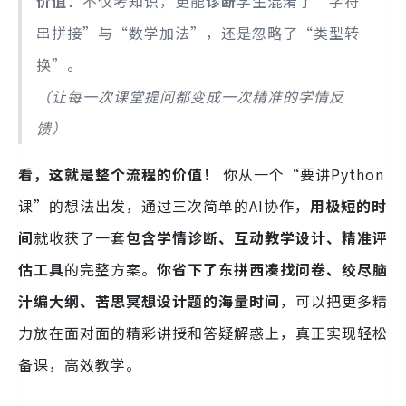
价值
：不仅考知识，更能
诊断
学生混淆了“字符
串拼接”与“数学加法”，还是忽略了“类型转
换”。
（让每一次课堂提问都变成一次精准的学情反
馈）
看，这就是整个流程的价值！
你从一个“要讲Python
课”的想法出发，通过三次简单的AI协作，
用极短的时
间
就收获了一套
包含学情诊断、互动教学设计、精准评
估工具
的完整方案。
你省下了东拼西凑找问卷、绞尽脑
汁编大纲、苦思冥想设计题的海量时间
，可以把更多精
力放在面对面的精彩讲授和答疑解惑上，真正实现轻松
备课，高效教学。