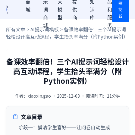
商
示
大
提
知
品
控
制
城
词
模
供
识
和
台
商
型
商
库
服
城
务
所有文章
>
AI提示词模板
> 备课效率翻倍！三个AI提示词
轻松设计高互动课程，学生抬头率满分（附Python实例）
备课效率翻倍！三个AI提示词轻松设计
高互动课程，学生抬头率满分（附
Python实例）
作者：xiaoxin.gao · 2025-12-03 · 阅读时间：11分钟
文章目录
阶段一：摸清学生喜好——让问卷自动生成