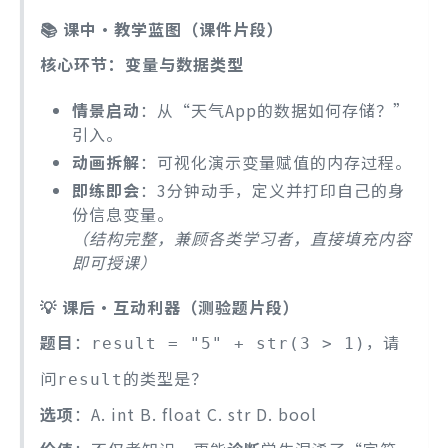
📚 课中·教学蓝图（课件片段）
核心环节：变量与数据类型
情景启动
：从“天气App的数据如何存储？”
引入。
动画拆解
：可视化演示变量赋值的内存过程。
即练即会
：3分钟动手，定义并打印自己的身
份信息变量。
（结构完整，兼顾各类学习者，直接填充内容
即可授课）
💡 课后·互动利器（测验题片段）
题目
：
，请
result = "5" + str(3 > 1)
问
的类型是？
result
选项
：A. int B. float C. str D. bool