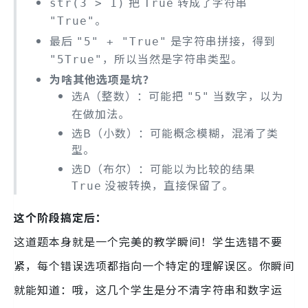
把
转成了字符串
str(3 > 1)
True
。
"True"
最后
是字符串拼接，得到
"5" + "True"
，所以当然是字符串类型。
"5True"
为啥其他选项是坑？
选A（整数）：可能把
当数字，以为
"5"
在做加法。
选B（小数）：可能概念模糊，混淆了类
型。
选D（布尔）：可能以为比较的结果
没被转换，直接保留了。
True
这个阶段搞定后：
这道题本身就是一个完美的教学瞬间！学生选错不要
紧，每个错误选项都指向一个特定的理解误区。你瞬间
就能知道：哦，这几个学生是分不清字符串和数字运