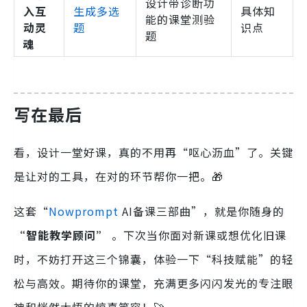
设计带诊断功
入互
生成多选
具体知
能的课堂测验
动灵
题
识点
题
魂
写在最后
看，设计一堂好课，真的不用再“呕心沥血”了。关键
是让对的工具，在对的环节帮你一把。🎁
这套“
Nowprompt
AI备课三部曲”，就是你随身的
“智能教学顾问”
。下次当你面对新课或想优化旧课
时，不妨打开这三个锦囊，体验一下“科技赋能”的轻
松与高效。期待你的课堂，充满更多闪闪发光的专注眼