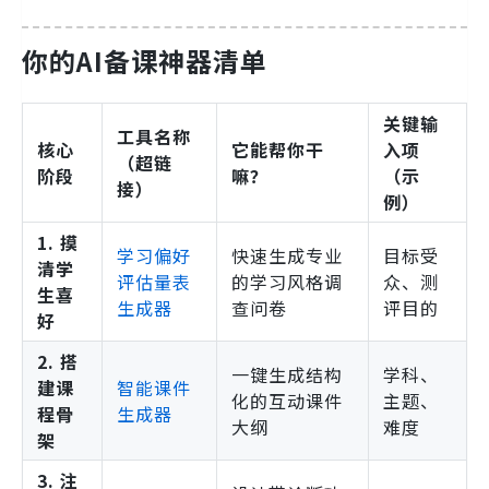
你的AI备课神器清单
关键输
工具名称
核心
它能帮你干
入项
（超链
阶段
嘛？
（示
接）
例）
1. 摸
学习偏好
快速生成专业
目标受
清学
评估量表
的学习风格调
众、测
生喜
生成器
查问卷
评目的
好
2. 搭
一键生成结构
学科、
建课
智能课件
化的互动课件
主题、
程骨
生成器
大纲
难度
架
3. 注