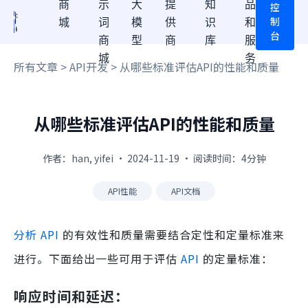
商
示
大
提
知
品
控
制
城
词
模
供
识
和
台
商
型
商
库
服
城
务
所有文章
>
API开发
> 从哪些标准评估API的性能和质量
从哪些标准评估API的性能和质量
作者：han, yifei · 2024-11-19 · 阅读时间：4分钟
API性能
API文档
分析 API
的有效性和质量需要结合定性和定量标准来
进行。下面给出一些可用于评估
API
的定量标准：
响应时间和延迟：