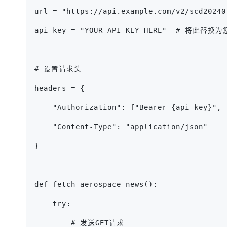
url = "https://api.example.com/v2/scd20240
api_key = "YOUR_API_KEY_HERE"  # 将此替
# 设置请求头
headers = {
    "Authorization": f"Bearer {api_key}",
    "Content-Type": "application/json"
}
def fetch_aerospace_news():
    try:
        # 发送GET请求