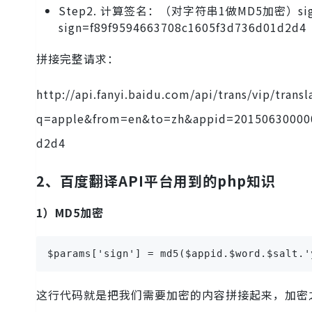
Step2. 计算签名：（对字符串1做MD5加密）sign=M
sign=f89f9594663708c1605f3d736d01d2d4
拼接完整请求：
http://api.fanyi.baidu.com/api/trans/vip/transl
q=apple&from=en&to=zh&appid=201506300000
d2d4
2、
百度翻译API
平台用到的php知识
1）MD5加密
$params['sign'] = md5($appid.$word.$salt.'
这行代码就是把我们需要加密的内容拼接起来，加密