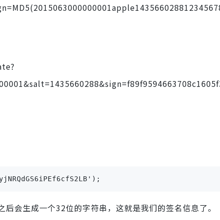
D5(2015063000000001apple1435660288123456
ate?
0001&salt=1435660288&sign=f89f9594663708c1605
yjNRQdGS6iPEf6cfS2LB');
之后会生成一个32位的字符串，这就是我们的签名信息了。