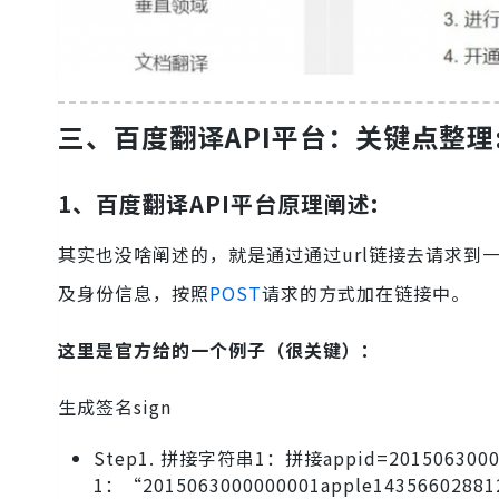
三、
百度翻译API
平台
：
关键点整理
1、
百度翻译API
平台原理阐述:
其实也没啥阐述的，就是通过通过url链接去请求到
及身份信息，按照
POST
请求的方式加在链接中。
这里是官方给的一个例子（很关键）：
生成签名sign
Step1. 拼接字符串1：拼接appid=2015063000
1：“2015063000000001apple1435660288