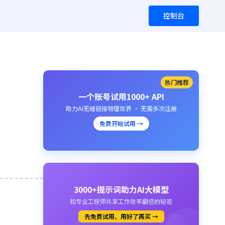
控制台
热门推荐
一个账号试用1000+ API
助力AI无缝链接物理世界 · 无需多次注册
免费开始试用 →
3000+提示词助力AI大模型
和专业工程师共享工作效率翻倍的秘密
先免费试用、用好了再买 →