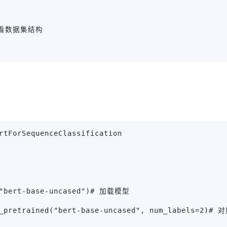
# 查看数据集结构
rtForSequenceClassification
d("bert-base-uncased")# 加载模型
rom_pretrained("bert-base-uncased", num_labels=