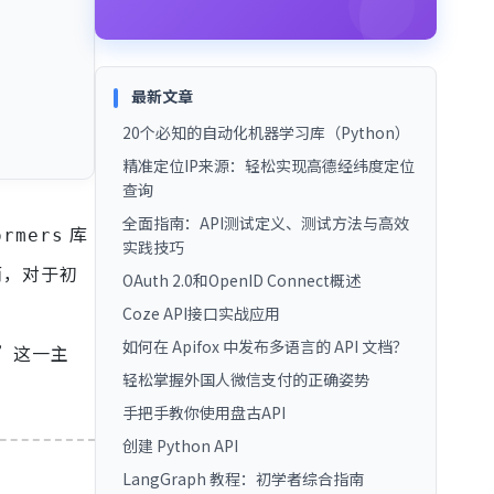
最新文章
20个必知的自动化机器学习库（Python）
精准定位IP来源：轻松实现高德经纬度定位
查询
全面指南：API测试定义、测试方法与高效
库
ormers
实践技巧
而，对于初
OAuth 2.0和OpenID Connect概述
Coze API接口实战应用
如何在 Apifox 中发布多语言的 API 文档？
”这一主
轻松掌握外国人微信支付的正确姿势
手把手教你使用盘古API
创建 Python API
LangGraph 教程：初学者综合指南