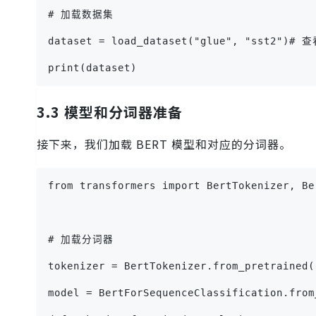
# 加载数据集
dataset = load_dataset("glue", "sst2")
print(dataset)
3.3 模型和分词器准备
接下来，我们加载 BERT 模型和对应的分词器。
from transformers import BertTokenizer, Be
# 加载分词器
tokenizer = BertTokenizer.from_pretraine
model = BertForSequenceClassification.f