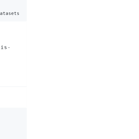
atasets = dataset.map(tokenize_function, batched=
-is-