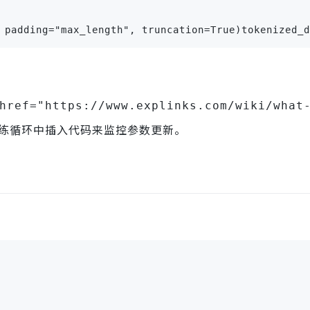
 padding="max_length", truncation=True)tokenized_d
href="https://www.explinks.com/wiki/what
练循环中插入代码来监控参数更新。