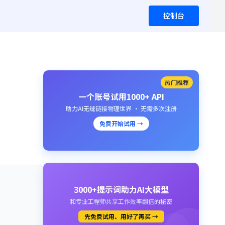
控制台
热门推荐
一个账号试用1000+ API
助力AI无缝链接物理世界 · 无需多次注册
免费开始试用 →
3000+提示词助力AI大模型
和专业工程师共享工作效率翻倍的秘密
先免费试用、用好了再买 →