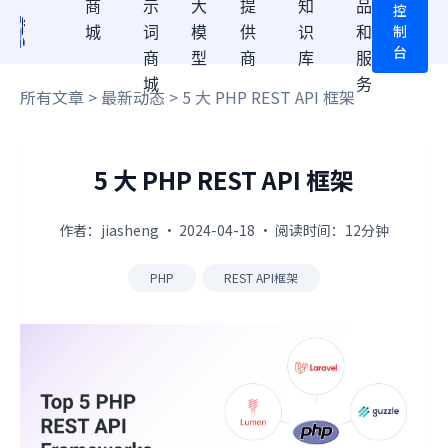
商
示
大
提
知
品
控
制
城
词
模
供
识
和
台
商
型
商
库
服
城
务
所有文章
>
最新动态
> 5 大 PHP REST API 框架
5 大 PHP REST API 框架
作者：jiasheng · 2024-04-18 · 阅读时间：12分钟
PHP
REST API框架