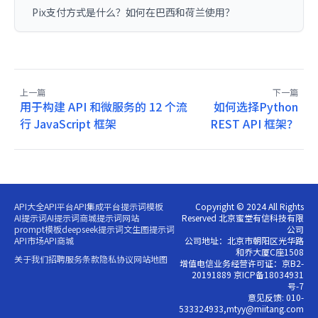
Pix支付方式是什么？如何在巴西和荷兰使用？
上一篇
下一篇
用于构建 API 和微服务的 12 个流
如何选择Python
行 JavaScript 框架
REST API 框架？
API大全
API平台
API集成平台
提示词模板
Copyright © 2024 All Rights
AI提示词
AI提示词商城
提示词网站
Reserved 北京蜜堂有信科技有限
prompt模板
deepseek提示词
文生图提示词
公司
API市场
API商城
公司地址：北京市朝阳区光华路
和乔大厦C座1508
关于我们
招聘
服务条款
隐私协议
网站地图
增值电信业务经营许可证：京B2-
20191889 京ICP备18034931
号-7
意见反馈: 010-
533324933,mtyy@miitang.com