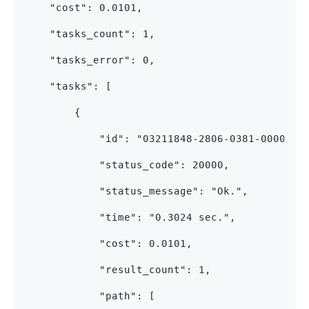
    "cost": 0.0101,
    "tasks_count": 1,
    "tasks_error": 0,
    "tasks": [
        {
            "id": "03211848-2806-0381-0000-69
            "status_code": 20000,
            "status_message": "Ok.",
            "time": "0.3024 sec.",
            "cost": 0.0101,
            "result_count": 1,
            "path": [