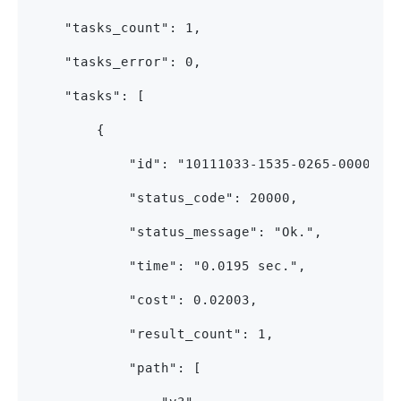
    "tasks_count": 1,
    "tasks_error": 0,
    "tasks": [
        {
            "id": "10111033-1535-0265-0000-93
            "status_code": 20000,
            "status_message": "Ok.",
            "time": "0.0195 sec.",
            "cost": 0.02003,
            "result_count": 1,
            "path": [