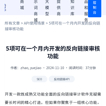
商
示
大
提
知
品
控
制
城
词
模
供
识
和
台
商
型
商
库
服
城
务
所有文章
>
API使用场景
> 5项可在一个月内开发的反向链
接审核功能
5项可在一个月内开发的反向链接审核
功能
作者：zhao, yuejiao · 2024-11-10 · 阅读时间：37分钟
SEO
反向链接API
开发一款既成熟又功能全面的反向链接审计软件无疑需
要长时间的精心打造。但如果你聚焦于一组核心功能，