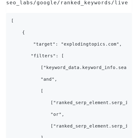
seo_labs/google/ranked_keywords/live
[
    {
        "target": "explodingtopics.com",
		"filters": [
			["keyword_data.keyword_info.search
        	"and", 
        	[
            	["ranked_serp_element.serp
            	"or",
            	["ranked_serp_element.serp
        	]