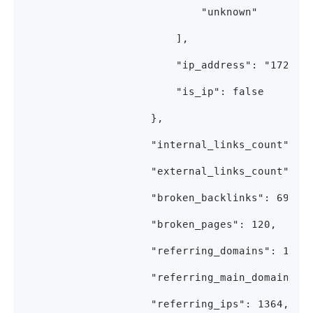
                            "unknown"
                        ],
                        "ip_address": "172.67
                        "is_ip": false
                    },
                    "internal_links_count": 2
                    "external_links_count": 7
                    "broken_backlinks": 69,
                    "broken_pages": 120,
                    "referring_domains": 1483
                    "referring_main_domains":
                    "referring_ips": 1364,