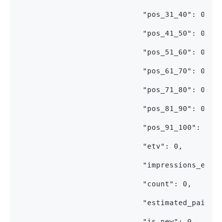
                            "pos_31_40": 0,
                            "pos_41_50": 0,
                            "pos_51_60": 0,
                            "pos_61_70": 0,
                            "pos_71_80": 0,
                            "pos_81_90": 0,
                            "pos_91_100": 0,
                            "etv": 0,
                            "impressions_etv"
                            "count": 0,
                            "estimated_paid_t
                            "is_new": 0,