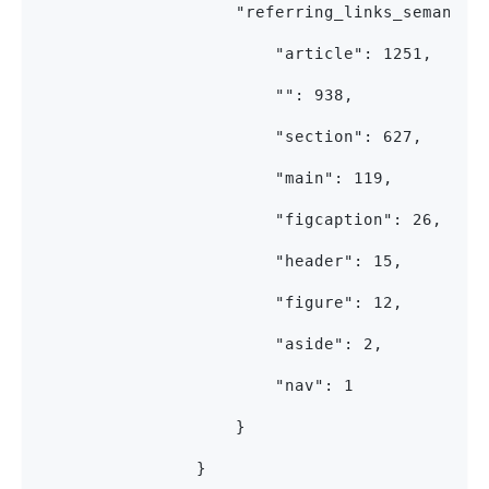
                    "referring_links_semantic
                        "article": 1251,
                        "": 938,
                        "section": 627,
                        "main": 119,
                        "figcaption": 26,
                        "header": 15,
                        "figure": 12,
                        "aside": 2,
                        "nav": 1
                    }
                }