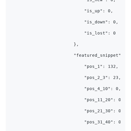
                            "is_up": 0,
                            "is_down": 0,
                            "is_lost": 0
                        },
                        "featured_snippet": {
                            "pos_1": 132,
                            "pos_2_3": 23,
                            "pos_4_10": 0,
                            "pos_11_20": 0,
                            "pos_21_30": 0,
                            "pos_31_40": 0,