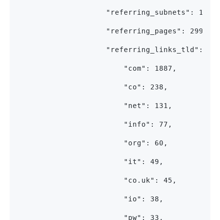
                    "referring_subnets": 1017
                    "referring_pages": 2991,
                    "referring_links_tld": {
                        "com": 1887,
                        "co": 238,
                        "net": 131,
                        "info": 77,
                        "org": 60,
                        "it": 49,
                        "co.uk": 45,
                        "io": 38,
                        "pw": 33,