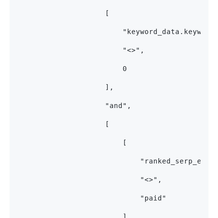
                    [
                        "keyword_data.keyword
                        "<>",
                        0
                    ],
                    "and",
                    [
                        [
                            "ranked_serp_elem
                            "<>",
                            "paid"
                        ],