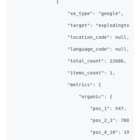
                {
                    "se_type": "google",
                    "target": "explodingtopic
                    "location_code": null,
                    "language_code": null,
                    "total_count": 22686,
                    "items_count": 1,
                    "metrics": {
                        "organic": {
                            "pos_1": 547,
                            "pos_2_3": 780,
                            "pos_4_10": 1937,