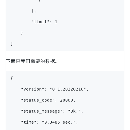
        ],
        "limit": 1
    }
]
下面是我们需要的数据。
{
    "version": "0.1.20220216",
    "status_code": 20000,
    "status_message": "Ok.",
    "time": "0.3485 sec.",