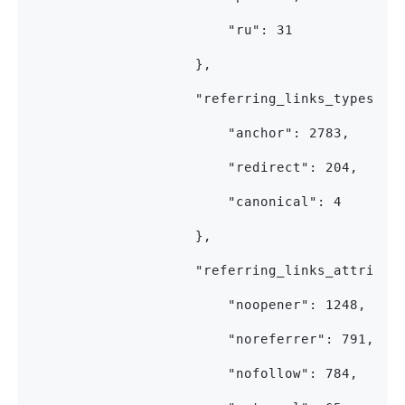
                        "ru": 31
                    },
                    "referring_links_types": 
                        "anchor": 2783,
                        "redirect": 204,
                        "canonical": 4
                    },
                    "referring_links_attribut
                        "noopener": 1248,
                        "noreferrer": 791,
                        "nofollow": 784,