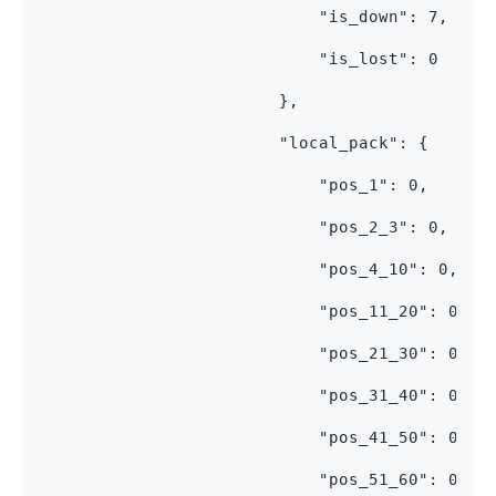
                            "is_down": 7,
                            "is_lost": 0
                        },
                        "local_pack": {
                            "pos_1": 0,
                            "pos_2_3": 0,
                            "pos_4_10": 0,
                            "pos_11_20": 0,
                            "pos_21_30": 0,
                            "pos_31_40": 0,
                            "pos_41_50": 0,
                            "pos_51_60": 0,