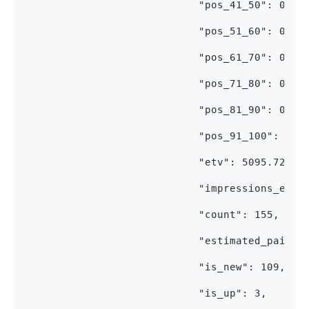
                            "pos_41_50": 0,
                            "pos_51_60": 0,
                            "pos_61_70": 0,
                            "pos_71_80": 0,
                            "pos_81_90": 0,
                            "pos_91_100": 0,
                            "etv": 5095.72998
                            "impressions_etv"
                            "count": 155,
                            "estimated_paid_t
                            "is_new": 109,
                            "is_up": 3,