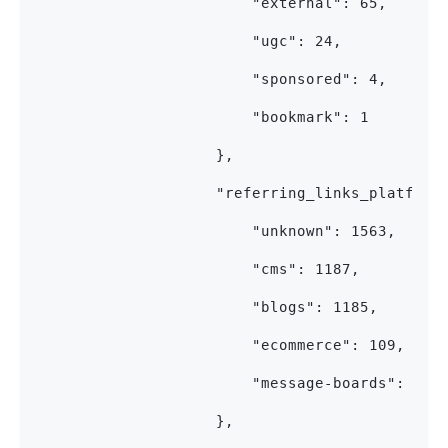
                        "external": 65,
                        "ugc": 24,
                        "sponsored": 4,
                        "bookmark": 1
                    },
                    "referring_links_platform
                        "unknown": 1563,
                        "cms": 1187,
                        "blogs": 1185,
                        "ecommerce": 109,
                        "message-boards": 3
                    },