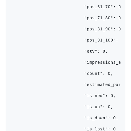
                            "pos_61_70": 0,
                            "pos_71_80": 0,
                            "pos_81_90": 0,
                            "pos_91_100": 0,
                            "etv": 0,
                            "impressions_etv"
                            "count": 0,
                            "estimated_paid_t
                            "is_new": 0,
                            "is_up": 0,
                            "is_down": 0,
                            "is_lost": 0