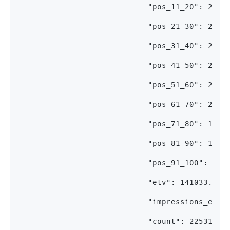
                            "pos_11_20": 2383
                            "pos_21_30": 2922
                            "pos_31_40": 2785
                            "pos_41_50": 2624
                            "pos_51_60": 2477
                            "pos_61_70": 2081
                            "pos_71_80": 1736
                            "pos_81_90": 1381
                            "pos_91_100": 878
                            "etv": 141033.426
                            "impressions_etv"
                            "count": 22531,