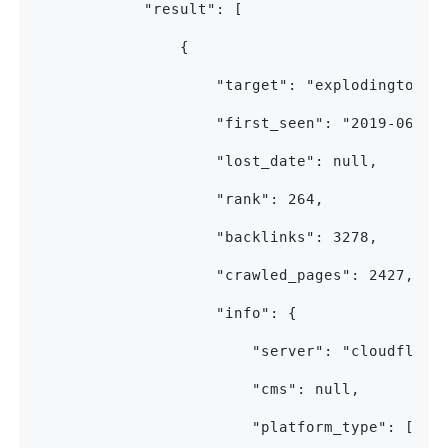
            "result": [
                {
                    "target": "explodingtopic
                    "first_seen": "2019-06-25
                    "lost_date": null,
                    "rank": 264,
                    "backlinks": 3278,
                    "crawled_pages": 2427,
                    "info": {
                        "server": "cloudflare
                        "cms": null,
                        "platform_type": [