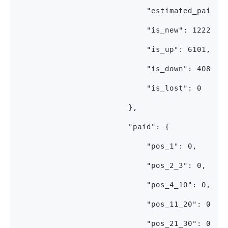
                            "estimated_paid_t
                            "is_new": 12226,
                            "is_up": 6101,
                            "is_down": 4086,
                            "is_lost": 0
                        },
                        "paid": {
                            "pos_1": 0,
                            "pos_2_3": 0,
                            "pos_4_10": 0,
                            "pos_11_20": 0,
                            "pos_21_30": 0,