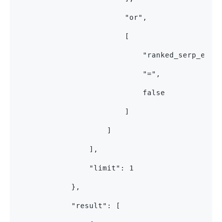
                        "or",
                        [
                            "ranked_serp_elem
                            "=",
                            false
                        ]
                    ]
                ],
                "limit": 1
            },
            "result": [