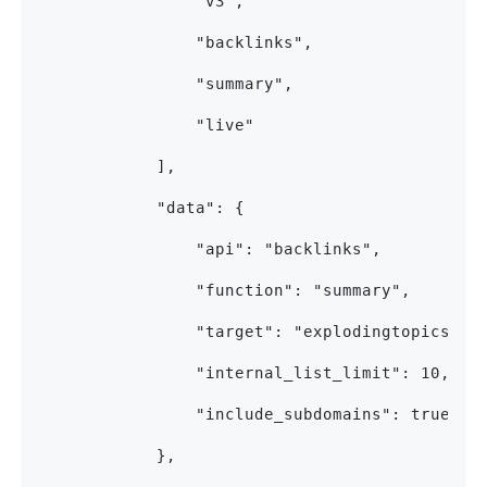
                "v3",
                "backlinks",
                "summary",
                "live"
            ],
            "data": {
                "api": "backlinks",
                "function": "summary",
                "target": "explodingtopics.co
                "internal_list_limit": 10,
                "include_subdomains": true
            },