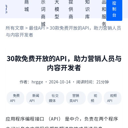
商
示
大
提
知
品
控
制
城
词
模
供
识
和
台
商
型
商
库
服
城
务
所有文章
>
最佳API
> 30款免费开放的API，助力营销人员
与内容开发者
30款免费开放的API，助力营销人员与
内容开发者
作者：hrgge · 2024-10-14 · 阅读时间：21分钟
免费
新闻
社交
营销
视
视频
API
API
媒体
类API
频
API
应用程序编程接口 （API） 是中介，负责在两个程序