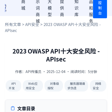
商
示
大
提
知
品
控
制
城
词
模
供
识
和
台
商
型
商
库
服
城
务
所有文章
>
API安全
> 2023 OWASP API十大安全风险 -
APIsec
2023 OWASP API十大安全风险 -
APIsec
作者：API传播员 · 2025-12-04 · 阅读时间：5分钟
API
Web应
对象级
服务器端请
网络
开发
用安全
授权
求伪造
安全
文章目录