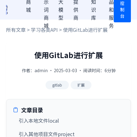
商
示
大
提
知
品
控
制
城
词
模
供
识
和
台
商
型
商
库
服
城
务
所有文章
>
学习各类API
> 使用GitLab进行扩展
使用GitLab进行扩展
作者：admin · 2025-03-03 · 阅读时间：6分钟
gitlab
扩展
文章目录
引入本地文件local
引入其他项目文件project