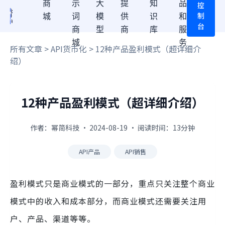
商
示
大
提
知
品
控
制
城
词
模
供
识
和
台
商
型
商
库
服
城
务
所有文章
>
API货币化
> 12种产品盈利模式（超详细介
绍）
12种产品盈利模式（超详细介绍）
作者：幂简科技 · 2024-08-19 · 阅读时间：13分钟
API产品
API销售
盈利模式只是商业模式的一部分，重点只关注整个商业
模式中的收入和成本部分，而商业模式还需要关注用
户、产品、渠道等等。