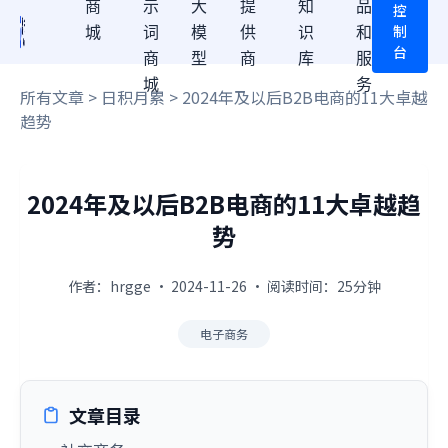
商
示
大
提
知
品
控
制
城
词
模
供
识
和
台
商
型
商
库
服
城
务
所有文章
>
日积月累
> 2024年及以后B2B电商的11大卓越
趋势
2024年及以后B2B电商的11大卓越趋
势
作者：hrgge · 2024-11-26 · 阅读时间：25分钟
电子商务
文章目录