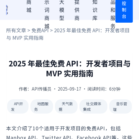
商
示
大
提
知
品
控
制
城
词
模
供
识
和
台
商
型
商
库
服
城
务
所有文章
>
免费API
> 2025 年最佳免费 API：开发者项目
与 MVP 实用指南
2025 年最佳免费 API：开发者项目与
MVP 实用指南
作者：API传播员 · 2025-09-17 · 阅读时间：6分钟
API开
地图服
天气数
社交媒体
音乐管
发
务
据
集成
理
本文介绍了10个适用于开发项目的免费API，包括
Mapbox API、Twitter API、Facebook API等，这些