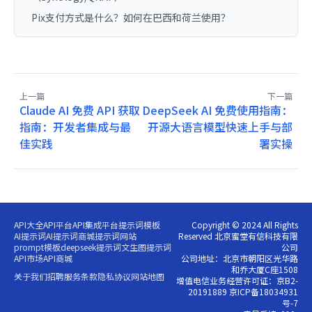
Pix支付方式是什么？如何在巴西和荷兰使用？
上一篇
下一篇
Claude AI 免费 API 获取
DeepSeek AI 免费使用指南：
指南：开发者集成与最
开源大语言模型快速上手与部
佳实践
署实操
API大全
API平台
API集成平台
提示词模板
Copyright © 2024 All Rights
AI提示词
AI提示词商城
提示词网站
Reserved 北京蜜堂有信科技有限
prompt模板
deepseek提示词
文生图提示词
公司
API市场
API商城
公司地址：北京市朝阳区光华路
和乔大厦C座1508
关于我们
招聘
服务条款
隐私协议
网站地图
增值电信业务经营许可证：京B2-
20191889 京ICP备18034931
号-7