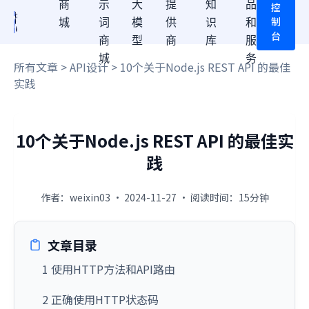
商
示
大
提
知
品
控
制
城
词
模
供
识
和
台
商
型
商
库
服
城
务
所有文章
>
API设计
> 10个关于Node.js REST API 的最佳
实践
10个关于Node.js REST API 的最佳实
践
作者：weixin03 · 2024-11-27 · 阅读时间：15分钟
文章目录
1 使用HTTP方法和API路由
2 正确使用HTTP状态码