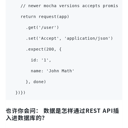
    // newer mocha versions accepts promises 
    return request(app)
      .get('/user')
      .set('Accept', 'application/json')
      .expect(200, {
        id: '1',
        name: 'John Math'
      }, done)
  })})
也许你会问： 数据是怎样通过REST API插
入进数据库的？