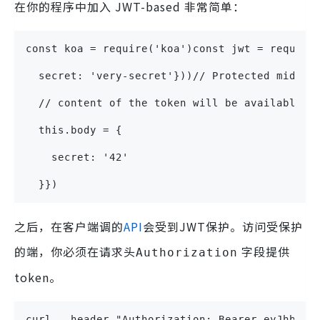
在你的程序中加入 JWT-based 非常简单：
const koa = require('koa')const jwt = require
  secret: 'very-secret'}))// Protected middle
  // content of the token will be available o
  this.body = {
    secret: '42'
  }})
之后，在客户端调的
API
会受到JWT保护。访问受保护
的端，你必须在请求头
字段提供
Authorization
token。
curl --header "Authorization: Bearer eyJhbGci