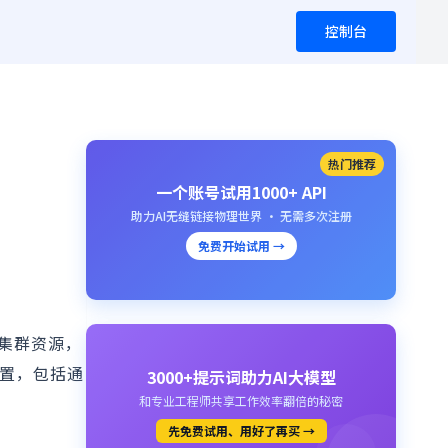
控制台
热门推荐
一个账号试用1000+ API
助力AI无缝链接物理世界 · 无需多次注册
免费开始试用 →
操作集群资源，
和配置，包括通
3000+提示词助力AI大模型
和专业工程师共享工作效率翻倍的秘密
先免费试用、用好了再买 →