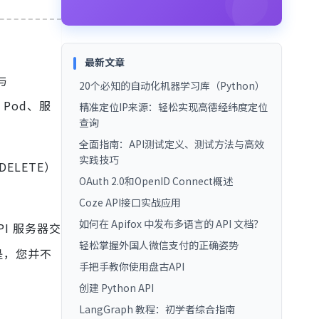
最新文章
与
20个必知的自动化机器学习库（Python）
Pod、服
精准定位IP来源：轻松实现高德经纬度定位
查询
全面指南：API测试定义、测试方法与高效
实践技巧
DELETE）
OAuth 2.0和OpenID Connect概述
Coze API接口实战应用
如何在 Apifox 中发布多语言的 API 文档？
PI 服务器交
轻松掌握外国人微信支付的正确姿势
是，您并不
手把手教你使用盘古API
创建 Python API
LangGraph 教程：初学者综合指南