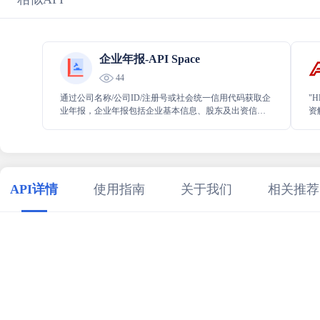
企业年报-API Space
44
通过公司名称/公司ID/注册号或社会统一信用代码获取企
"
业年报，企业年报包括企业基本信息、股东及出资信
资
息、企业资产状况信息、对外投资信息等字段的详细信
业
息。
资
API详情
使用指南
关于我们
相关推荐