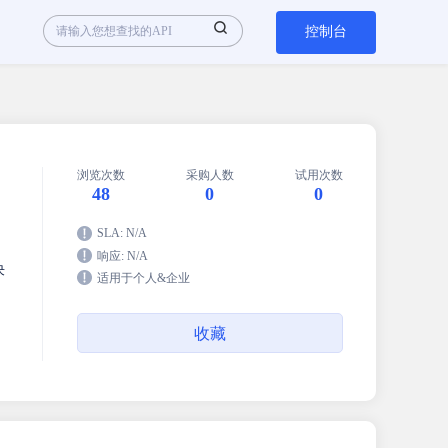
控制台
浏览次数
采购人数
试用次数
48
0
0
SLA: N/A
响应: N/A
决
适用于个人&企业
收藏