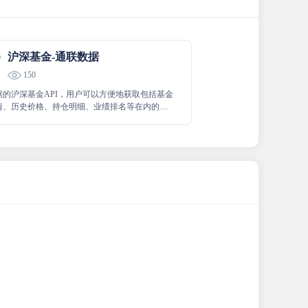
沪深基金-通联数据
150
据的沪深基金API，用户可以方便地获取包括基金
情、历史价格、持仓明细、业绩排名等在内的全
。这些数据可以帮助用户进行基金研究、投资策
、风险管理以及数据分析等工作。