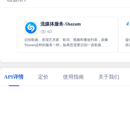
流媒体服务-Shazam
421
识别歌曲、发现艺术家、歌词、视频和播放列表，就像
提
Shazam这样的服务一样。如果您需要识别一首歌曲，只
统
需播放音频，Shazam或其他类似的音乐识别应用程序可
析
以帮您识别出歌曲的名称、艺术家和其他相关信息。
为
API详情
定价
使用指南
关于我们