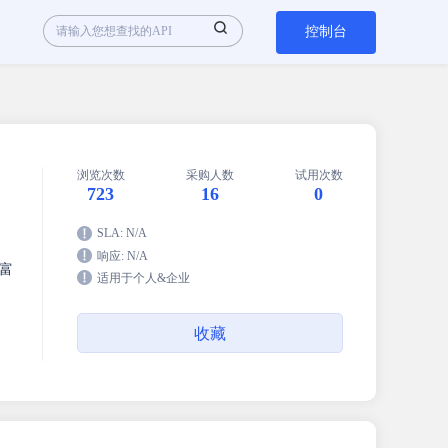
控制台
浏览次数
采购人数
试用次数
723
16
0
SLA: N/A
响应: N/A
富
适用于个人&企业
收藏