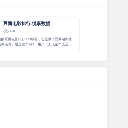
豆瓣电影排行-悦享数据
450
据的豆瓣电影排行API服务，它提供了豆瓣电影排
相关信息。通过这个API，用户（无论是个人还是
可以获取到豆瓣网站上的电影排行数据，如电影
评分、排名等。