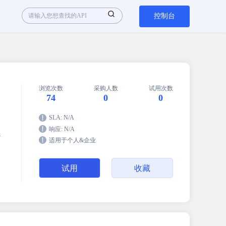
控制台
浏览次数
采购人数
试用次数
74
0
0
SLA: N/A
响应: N/A
密
适用于个人&企业
试用
收藏