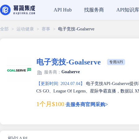
找服务商
API知识
API Hub
全部
>
运动健康
>
赛事
>
电子竞技-Goalserve
电子竞技-Goalserve
专用API
Goalserve
服务商：
【更新时间: 2024.07.04】
电子竞技API-Goalserve
CS GO、League Of Legens、星际争霸直播，数据以 
1个月$100
去服务商官网采购>
相似API