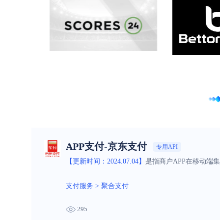
APP支付-京东支付
专用API
【更新时间：2024.07.04】
是指商户APP在移动端
支付服务
>
聚合支付
295