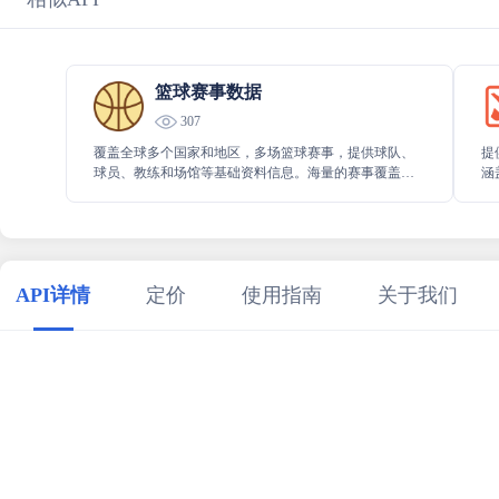
篮球赛事数据
307
覆盖全球多个国家和地区，多场篮球赛事，提供球队、
提
球员、教练和场馆等基础资料信息。海量的赛事覆盖和
涵
全面的基础资料为体育媒体、数据分析、赛事直播产品
与
提供更完善的篮球内容。
移
API详情
定价
使用指南
关于我们