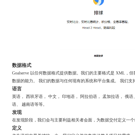
数据格式
Goalserve 以任何数据格式提供数据。我们的主要格式是 XML，但
数据的能力。 我们的数据与任何现有的系统和平台集成。 我们支持 .NET、PHP、
语言
英语， 西班牙语， 中文， 印地语， 阿拉伯语， 孟加拉语，
语、 越南语等等。
发现
在发现阶段，我们会与主要利益相关者会面，为数据交付定义一个
定义