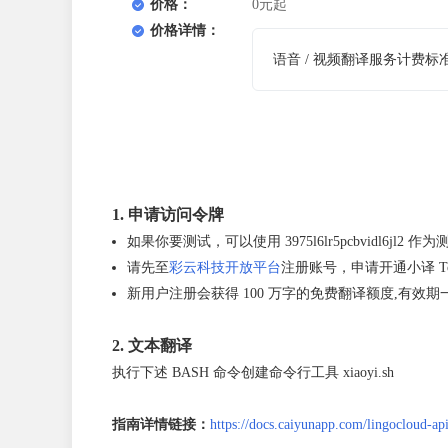
价格：
0元起
价格详情：
语音 / 视频翻译服务计费标
1. 申请访问令牌
如果你要测试，可以使用
3975l6lr5pcbvidl6jl2
作为测
请先至
彩云科技开放平台
注册账号，申请开通小译 To
新用户注册会获得 100 万字的免费翻译额度,有效期一
2. 文本翻译
执行下述 BASH 命令创建命令行工具
xiaoyi.sh
指南详情链接：
https://docs.caiyunapp.com/lingocloud-api