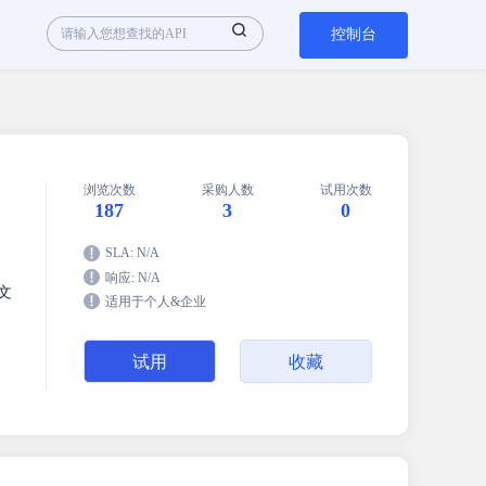
控制台
浏览次数
采购人数
试用次数
187
3
0
SLA: N/A
响应: N/A
文
适用于个人&企业
试用
收藏