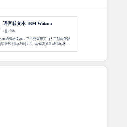
语音转文本-IBM Watson
208
Watson 语音转文本，它主要采用了由人工智能所驱
进语音识别与转录技术。能够高效且精准地将各
内容转换为清晰准确的文本形式，以便于后续的
分析和使用，极大地提升了语音转换的效率和质