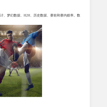
场比赛球员统计、梦幻数据、H2H、历史数据、赛前和赛内赔率。数