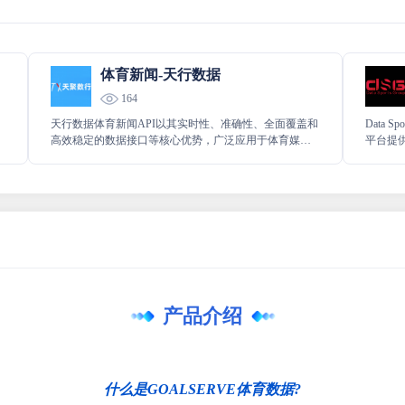
体育新闻-天行数据
164
天行数据体育新闻API以其实时性、准确性、全面覆盖和
Data 
高效稳定的数据接口等核心优势，广泛应用于体育媒
平台提
体、新闻网站、体育应用、职业球队等多个领域，为用
数据。您
户提供全面、准确、及时的体育新闻数据服务。
Sports
码和详
产品介绍
什么是GOALSERVE体育数据?