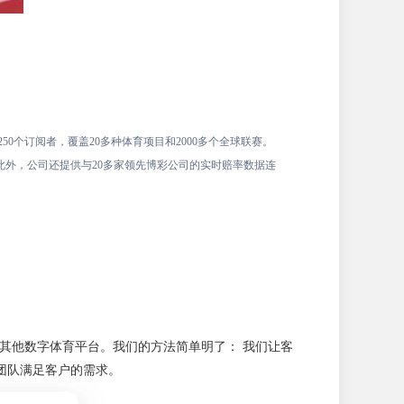
250个订阅者，覆盖20多种体育项目和2000多个全球联赛。
务。此外，公司还提供与20多家领先博彩公司的实时赔率数据连
动应用程序和其他数字体育平台。我们的方法简单明了： 我们让客
团队满足客户的需求。