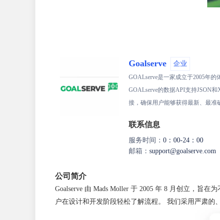
Goalserve
企业
GOALserve是一家成立于20
GOALserve的数据API支持
接，确保用户能够获得最新、最准
联系信息
服务时间：
0：00-24：00
邮箱：
support@goalserve.com
公司简介
Goalserve 由 Mads Moller 于 200
户在设计和开发阶段轻松了解流程。 我们采用严肃的