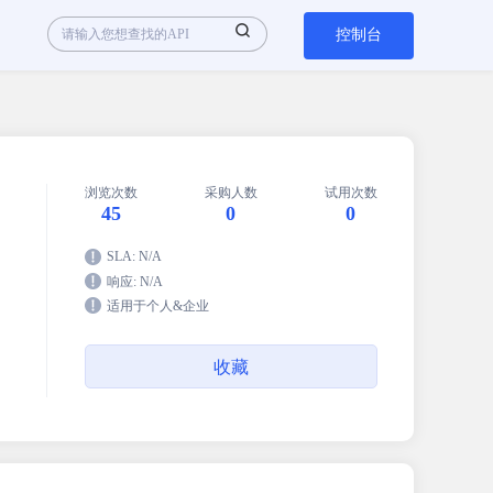
控制台
浏览次数
采购人数
试用次数
45
0
0
SLA: N/A
响应: N/A
适用于个人&企业
收藏