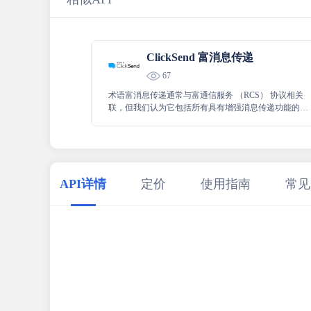
ClickSend 富消息传递
67
术语富消息传递通常与富通信服务 （RCS） 协议相关
联，但我们认为它包括所有具有增强消息传递功能的消
息传递应用程序，即 WhatsApp、Facebook Messenger。
那么我们所说的增强是什么意思呢？提供完整多媒体内
容的能力;高分辨率照片、视频、音频消息。
API详情
定价
使用指南
常见