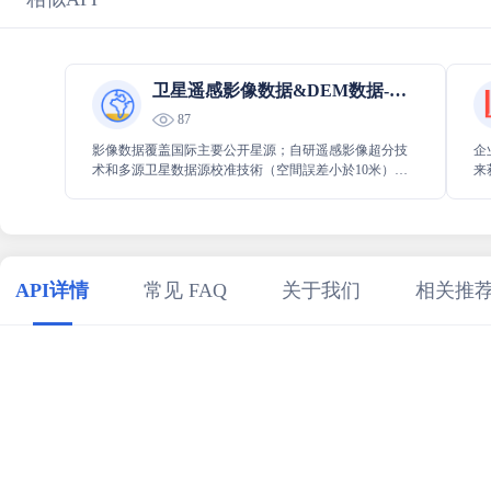
卫星遥感影像数据&DEM数据-云旗数据
87
影像数据覆盖国际主要公开星源；自研遥感影像超分技
企
术和多源卫星数据源校准技術（空間誤差小於10米），
来
我们可以低成本生产不同分辨率的多波段影像数据；支
地
持天启星座与其他卫星数据融合应用。
解
API详情
常见 FAQ
关于我们
相关推