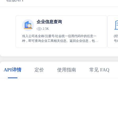
企业信息查询
2.5K
传入公司名全称/注册号/社会统一信用代码中的任意一
(
种，即可查询企业工商相关信息。返回企业信息，包括
号
法人、注册资本、信用代码、登记机关、经营状态、电
常
话号码等。官方数据，实时更新，精准查询。
的
API详情
定价
使用指南
常见 FAQ