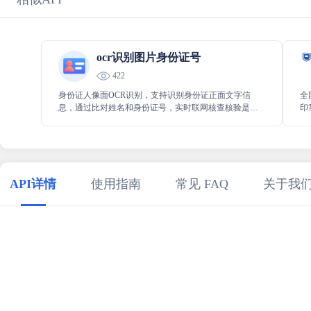
ocr识别图片身份证号
422
身份证人像面OCR识别，支持识别身份证正面文字信
全
息，通过比对姓名和身份证号，实时联网核查核验是否
印
一致并返回结果。支持对URL网络图片和Base64信息进
业
行识别，支持PNG、JPG、JPEG格式，双引擎识别。
API详情
使用指南
常见 FAQ
关于我