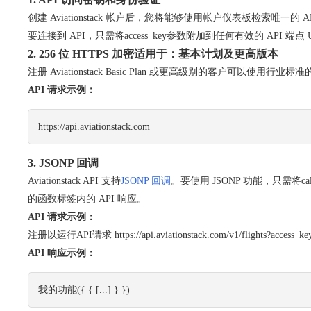
创建 Aviationstack 帐户后，您将能够使用帐户仪表板检索唯一的 AP
要连接到 API，只需将
access_key
参数附加到任何有效的 API 端
2. 256 位 HTTPS 加密适用于：基本计划及更高版本
注册 Aviationstack Basic Plan 或更高级别的客户可以使用行业标
API 请求示例：
https://api.aviationstack.com
3. JSONP 回调
Aviationstack API 支持
JSONP 回调
。要使用 JSONP 功能，只需将
ca
的函数标签内的 API 响应。
API 请求示例：
注册
以
运行
API
请求
https://api.aviationstack.com/v1/flights?access_k
API 响应示例：
我的功能
({ 
{ 
[...]
 } 
})