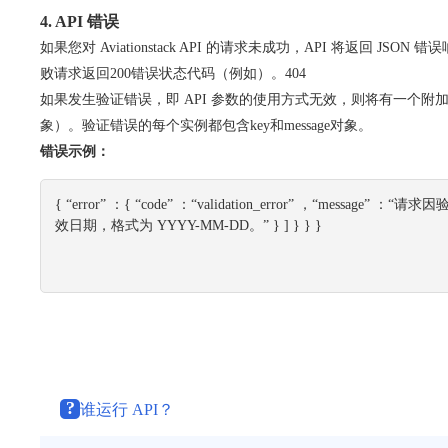
4. API 错误
如果您对 Aviationstack API 的请求未成功，API 将返回 JSO
败请求返回
200
错误状态代码（例如）。
404
如果发生验证错误，即 API 参数的使用方式无效，则将有一个附
象）。验证错误的每个实例都包含
key
和
message
对象。
错误示例：
{ 
“error” 
：
{ 
“code” 
：
“validation_error” 
，
“message” 
：
“请求因验
效日期，格式为 YYYY-MM-DD。” 
} 
] 
} 
} 
}
?
谁运行 API？