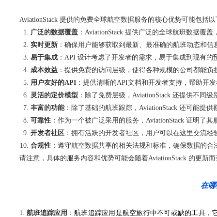
AviationStack 提供的免费全球航空数据服务的核心优势可能包
广泛的数据覆盖
：AviationStack 提供广泛的全球航班
实时更新
：确保用户能够获取到最新、最准确的航班动态和信
易于集成
：API 设计考虑了开发者的需求，易于集成到现有
成本效益
：提供免费的访问层级，使得各种规模的公司都能负
用户友好的API
：提供清晰的API文档和开发者支持，帮助开发
灵活的定价模型
：除了免费层级，AviationStack 还提
丰富的功能
：除了基础的航班跟踪，AviationStack 还
可靠性
：作为一个被广泛采用的服务，AviationStack 证明
开发者社区
：拥有活跃的开发者社区，用户可以在这里交流经
合规性
：遵守航空数据共享的相关法规和标准，确保数据的合
请注意，具体的服务内容和优势可能会随着AviationStack 的更新
在哪
航班追踪应用是航空旅行中不可或缺的工具，它能够
航班追踪应用
：