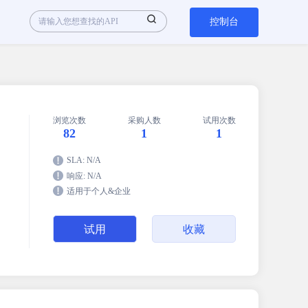
控制台
浏览次数
采购人数
试用次数
82
1
1
SLA: N/A
响应: N/A
适用于个人&企业
试用
收藏