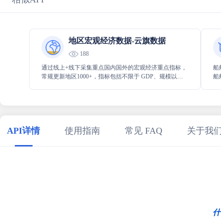
地区宏观经济数据-云旗数据
188
通过线上+线下采集重点国内国外的宏观经济重点指标，
船
常规更新地区1000+，指标包括不限于 GDP、规模以上
船
工业增加值、社消零、固定资产投资等重要关注指标。
在
API详情
使用指南
常见 FAQ
关于我
什