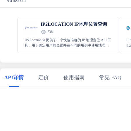
IP2LOCATION IP地理位置查询
236
IP2Location.io 提供了一个快速准确的 IP 地理定位 API 工
I
具，用于确定用户的位置并在不同的用例中使用地理位
以
置信息。
API详情
定价
使用指南
常见 FAQ