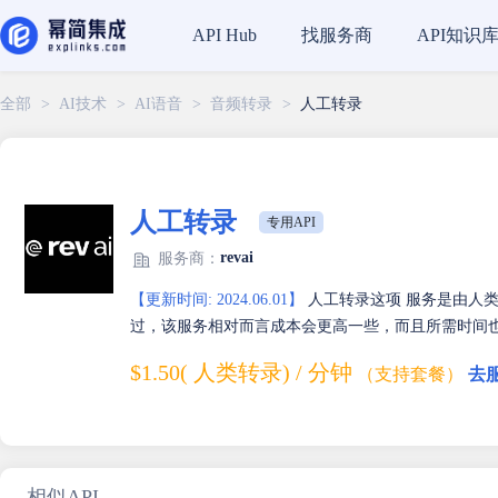
找服务商
API知识
API Hub
全部
>
AI技术
>
AI语音
>
音频转录
>
人工转录
人工转录
专用API
revai
服务商：
【更新时间: 2024.06.01】
人工转录这项 服务是由人类
过，该服务相对而言成本会更高一些，而且所需时间
$1.50( 人类转录) / 分钟
（支持套餐）
去
相似API