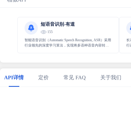
短语音识别-有道
155
智能语音识别（Automatic Speech Recognition, ASR）采用
长
行业领先的深度学习算法，实现将多语种语音内容转换
行
为文字，支持60s内音频文件转写以及实时语音转写。全
便
面满足语音导航、室内设备控制、语音搜索、直播字幕
为
及庭审等多场景下的语音识别需求。
API详情
定价
常见 FAQ
关于我们