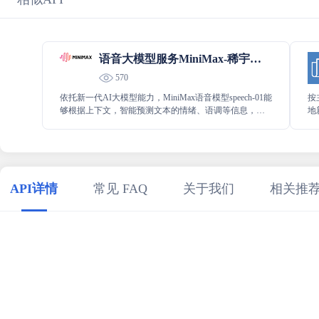
语音大模型服务MiniMax-稀宇科技
570
依托新一代AI大模型能力，MiniMax语音模型speech-01能
按
够根据上下文，智能预测文本的情绪、语调等信息，并
地
生成超自然、高保真、个性化的语音。
并
API详情
常见 FAQ
关于我们
相关推