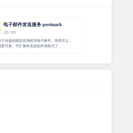
电子邮件发送服务-postmark
118
助于传递和跟踪应用程序电子邮件。简而言之，
用更可靠、可扩展和无忧的环境取代了
（或 Sendmail）。此外，您还可以跟踪统计信息，
送或处理的电子邮件数量、打开次数、退回邮件
邮件投诉。