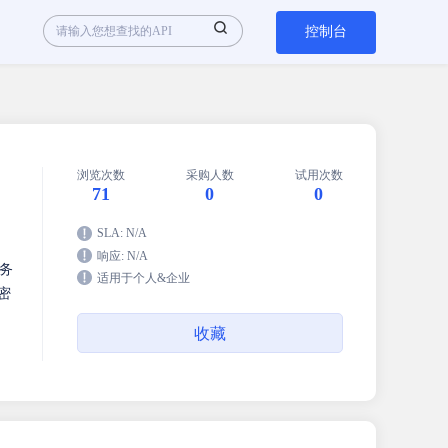
控制台
浏览次数
采购人数
试用次数
71
0
0
SLA: N/A
响应: N/A
务
适用于个人&企业
密
收藏