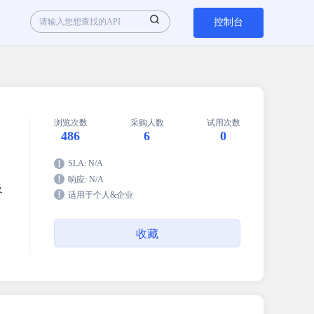
控制台
浏览次数
采购人数
试用次数
486
6
0
SLA: N/A
响应: N/A
及
适用于个人&企业
收藏