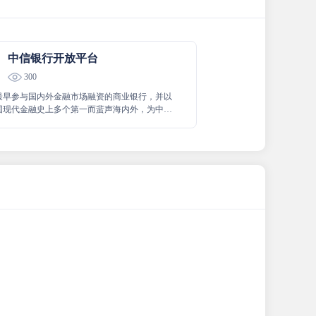
中信银行开放平台
300
最早参与国内外金融市场融资的商业银行，并以
国现代金融史上多个第一而蜚声海内外，为中国
设做出了积极贡献。