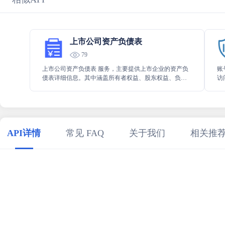
上市公司资产负债表
79
上市公司资产负债表 服务，主要提供上市企业的资产负
账
债表详细信息。其中涵盖所有者权益、股东权益、负债
访
以及资产等关键内容，能让用户全面且精准地了解上市
用
企业在资产与负债方面的具体情况，极具参考价值。
管
户
API详情
常见 FAQ
关于我们
相关推