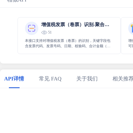
增值税发票（卷票）识别-聚合数据
51
本接口支持对增值税发票（卷票）的识别，关键字段包
增
含发票代码、发票号码、日期、校验码、合计金额（小
可
写）等
动
API详情
常见 FAQ
关于我们
相关推