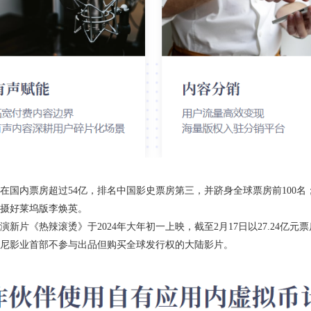
国内票房超过54亿，排名中国影史票房第三，并跻身全球票房前100名；2
拍摄好莱坞版李焕英。
片《热辣滚烫》于2024年大年初一上映，截至2月17日以27.24亿元
尼影业首部不参与出品但购买全球发行权的大陆影片。