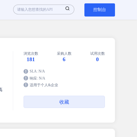
控制台
浏览次数
采购人数
试用次数
181
6
0
SLA: N/A
响应: N/A
适用于个人&企业
高
收藏