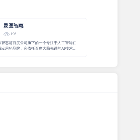
灵医智惠
196
医智惠是百度公司旗下的一个专注于人工智能在
域应用的品牌，它依托百度大脑先进的AI技术和
致力于开发并提供一系列智慧医疗解决方案。