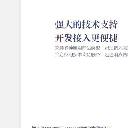
https://open.yuewen.com/developGuide/literature