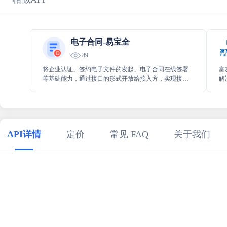
电子合同-易宝全
89
将企业认证、签约电子文件的发起、电子合同在线签署
富
等基础能力，通过接口的形式开放给接入方，实现接入
解
方与君子签区块链电子签约平台的数据交互。
策
API详情
定价
常见 FAQ
关于我们