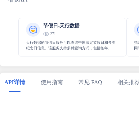
节假日-天行数据
271
天行数据的节假日服务可以查询中国法定节假日和各类
指
纪念日信息。该服务支持多种查询方式，包括按年、按
同
月、按日期范围和按多个日期批量查询，返回包括节日
务
信息相关字段。
API详情
使用指南
常见 FAQ
相关推