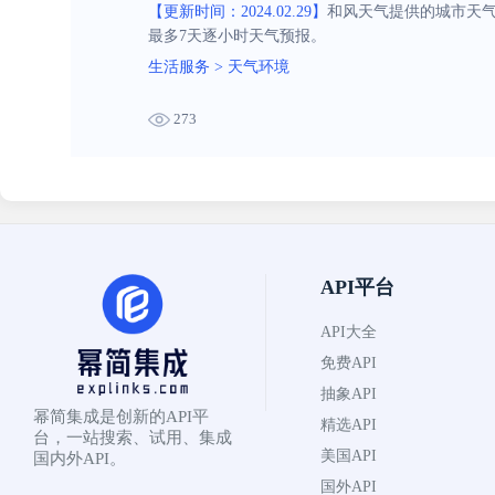
【更新时间：2024.02.29】
和风天气提供的城市天气预
最多7天逐小时天气预报。
生活服务
>
天气环境
273
API平台
API大全
免费API
抽象API
幂简集成是创新的API平
精选API
台，一站搜索、试用、集成
美国API
国内外API。
国外API