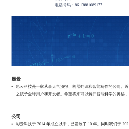
电话号码：
86 13881089177
愿景
彩云科技是一家从事天气预报、机器翻译和智能写作的公司。近
之赋予全球用户和开发者。希望将来可以解开智能科学的奥秘，
公司
彩云科技于 2014 年成立以来，已发展了 10 年。同时我们于 202