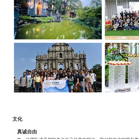
文化
真诚自由