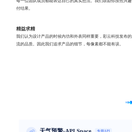
每一位团队成员都能表达自己的真实想法。我们鼓励你按照兴趣
付结果。
精益求精
我们认为设计产品的时候内功和外表同样重要，彩云科技发布的
流的品质。因此我们追求产品的细节，每像素都不能有误。
天气预警-API Space
专用API