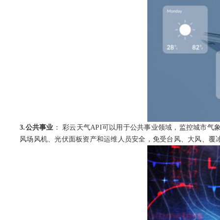
3.公共事业
： 彩云天气API可以用于公共事业领域，监控城市气
风场风机、光伏面板资产和运维人员安全，免受台风、大风、覆