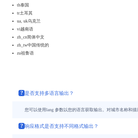
th
泰国
tr
土耳其
ua, uk
乌克兰
vi
越南语
zh_cn
简体中文
zh_tw
中国传统的
zu
祖鲁语
?
是否支持多语言输出？
您可以使用lang 参数以您的语言获取输出。对城市名称和
?
响应格式是否支持不同格式输出？