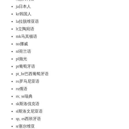
ja
日本人
kr
韩国人
la
拉脱维亚语
lt
立陶宛语
mk
马其顿语
no
挪威
nl
荷兰语
pl
抛光
pt
葡萄牙语
pt_br
巴西葡萄牙语
ro
罗马尼亚语
ru
俄语
sv, se
瑞典
sk
斯洛伐克语
sl
斯洛文尼亚语
sp, es
西班牙语
sr
塞尔维亚