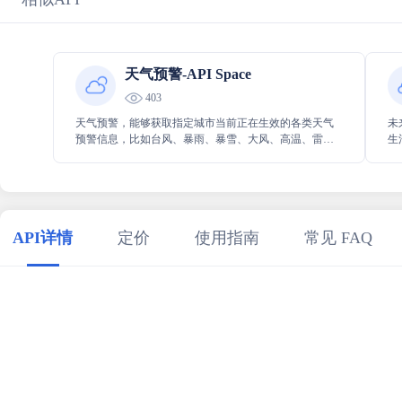
天气预警-API Space
403
天气预警，能够获取指定城市当前正在生效的各类天气
未
预警信息，比如台风、暴雨、暴雪、大风、高温、雷
生
电、大雾、寒潮等等。它可为相关决策和行动提供及时
游
且关键的天气预警数据支持，以便更好地应对各种天气
指
状况。
API详情
定价
使用指南
常见 FAQ