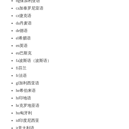
bg
保加利亚语
ca
加泰罗尼亚语
cz
捷克语
da
丹麦语
de
德语
el
希腊语
en
英语
eu
巴斯克
fa
波斯语（波斯语）
fi
芬兰
fr
法语
gl
加利西亚语
he
希伯来语
hi
印地语
hr
克罗地亚语
hu
匈牙利
id
印度尼西亚
it
意大利语