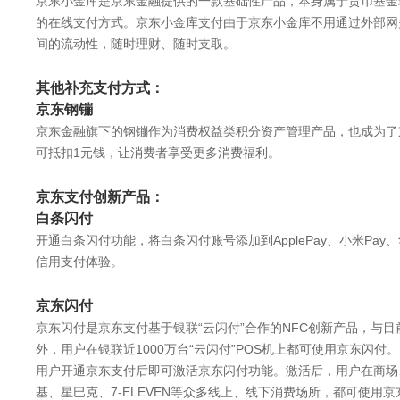
京东小金库是京东金融提供的一款基础性产品，本身属于货币基金
的在线支付方式。京东小金库支付由于京东小金库不用通过外部网
间的流动性，随时理财、随时支取。
其他补充支付方式：
京东钢镚
京东金融旗下的钢镚作为消费权益类积分资产管理产品，也成为了
可抵扣1元钱，让消费者享受更多消费福利。
京东支付创新产品：
白条闪付
开通白条闪付功能，将白条闪付账号添加到ApplePay、小米Pa
信用支付体验。
京东闪付
京东闪付是京东支付基于银联“云闪付”合作的NFC创新产品，与
外，用户在银联近1000万台“云闪付”POS机上都可使用京东闪付。
用户开通京东支付后即可激活京东闪付功能。激活后，用户在商场
基、星巴克、7-ELEVEN等众多线上、线下消费场所，都可使用