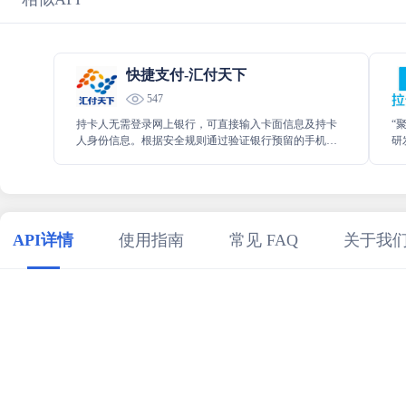
快捷支付-汇付天下
547
持卡人无需登录网上银行，可直接输入卡面信息及持卡
“
人身份信息。根据安全规则通过验证银行预留的手机接
研
收校验码完成签约或支付，是一种便捷、快速、安全的
中
付款方式，主要用于PC网站或移动端银行卡支付。
效
API详情
使用指南
常见 FAQ
关于我