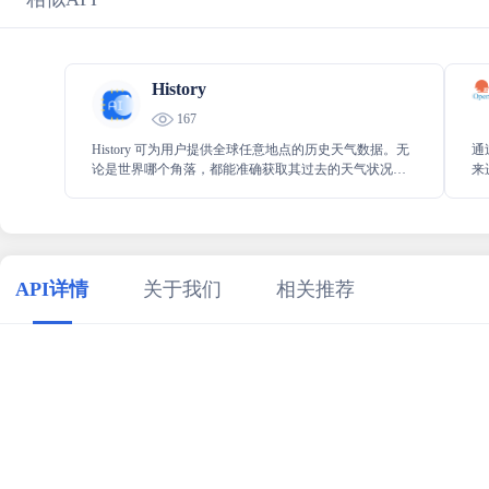
History
167
History 可为用户提供全球任意地点的历史天气数据。无
通过
论是世界哪个角落，都能准确获取其过去的天气状况，
来
这为气象研究、出行规划、农业生产等众多领域提供了
效
有力的数据支持，助您更好地了解和应对不同环境。
气
API详情
关于我们
相关推荐