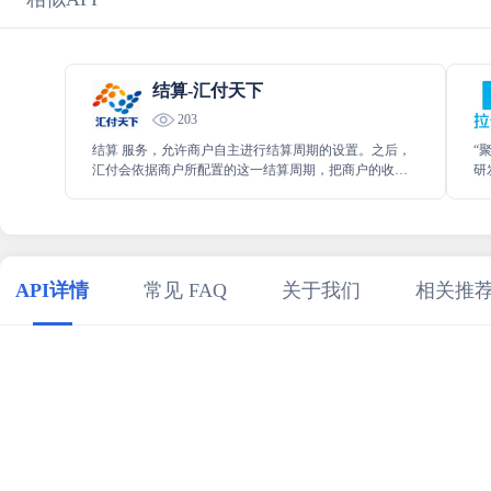
结算-汇付天下
203
结算 服务，允许商户自主进行结算周期的设置。之后，
“
汇付会依据商户所配置的这一结算周期，把商户的收款
研
资金准确地结算至其绑定的银行卡，为商户提供便捷、
中
高效且安全的结算服务体验，确保资金流转的顺畅。
效
API详情
常见 FAQ
关于我们
相关推