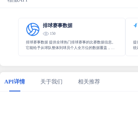
排球赛事数据
150
排球赛事数据 提供全球热门排球赛事的比赛数据信息。
提
它能给予从球队整体到球员个人全方位的数据覆盖，无
统
论是球队的战绩表现，还是球员的各项具体数据，都能
析
详细呈现，让你全面了解排球赛事的相关信息。
为
API详情
关于我们
相关推荐