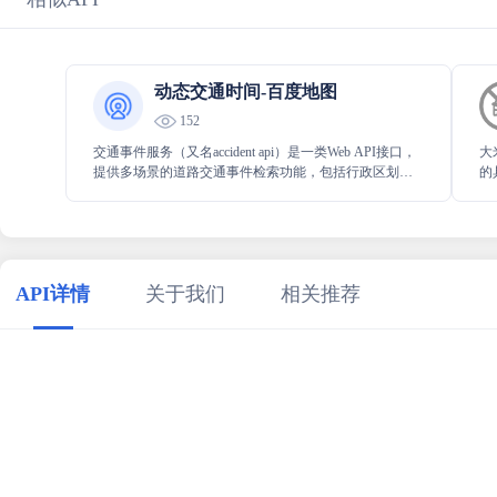
动态交通时间-百度地图
152
交通事件服务（又名accident api）是一类Web API接口，
大
提供多场景的道路交通事件检索功能，包括行政区划检
的
索、矩形检索。开发者可以通过接口获取详细的交通事
定
件信息，包括事故、施工、封路、管制等，为用户提供
城
全类型的交通动态数据，可以用于图层渲染、语音提
醒、路线避让等场景。支持全国380+城市，分钟级更新
API详情
关于我们
相关推荐